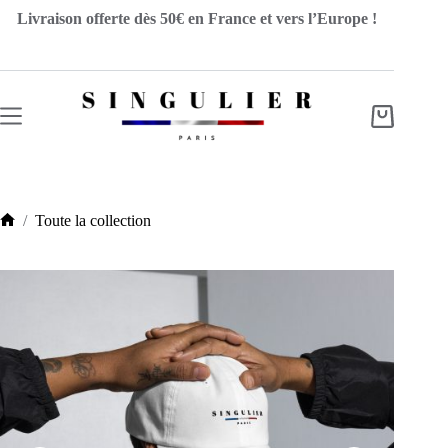
Passer
Livraison offerte dès 50€ en France et vers l’Europe !
au
contenu
Panier
d’achat
/
Toute la collection
Accueil