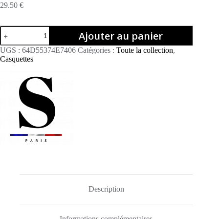
29.50
€
quantité
Ajouter au panier
de
Casquette
UGS :
64D55374E7406
Catégories :
Toute la collection
,
Blanche
Casquettes
Singulier-
Paris
Description
Informations complémentaires